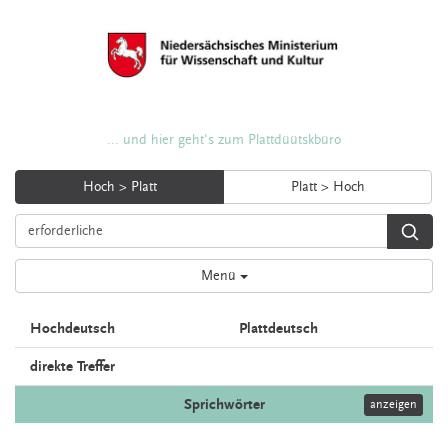
... und hier geht's zum Plattdüütskbüro
Hoch > Platt
Platt > Hoch
Menü
Hochdeutsch
Plattdeutsch
direkte Treffer
Sprichwörter
anzeigen