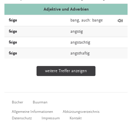
Adjektive und Adverbien
feige
bang,
auch:
bange
feige
angstig
feige
angstachtig
feige
angsthaftig
weitere Treffer anzeigen
Bücher
Buurman
Allgemeine Informationen
Abkürzungsverzeichnis
Datenschutz
Impressum
Kontakt