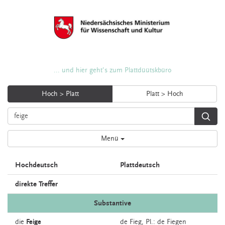
... und hier geht's zum Plattdüütskbüro
Hoch > Platt
Platt > Hoch
Menü
Hochdeutsch
Plattdeutsch
direkte Treffer
Substantive
die
Feige
de
Fieg
, Pl.: de Fiegen