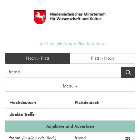
... und hier geht's zum Plattdüütskbüro
Hoch > Platt
Platt > Hoch
Menü
Hochdeutsch
Plattdeutsch
direkte Treffer
Adjektive und Adverbien
fremd
(in allen hdt. Bed.)
frömd