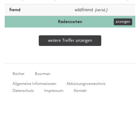
fremd
wildfrömd
(verst.)
Redensarten
anzeigen
weitere Treffer anzeigen
Bücher
Buurman
Allgemeine Informationen
Abkürzungsverzeichnis
Datenschutz
Impressum
Kontakt