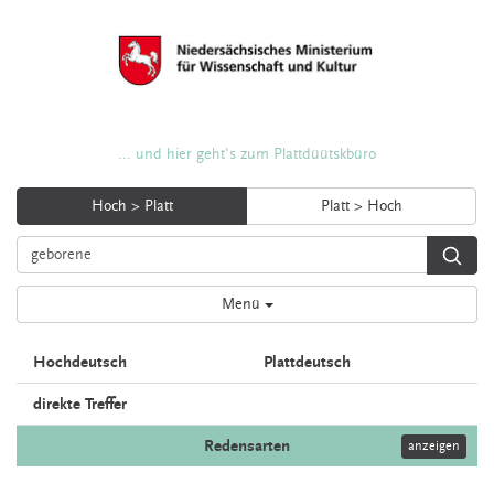
... und hier geht's zum Plattdüütskbüro
Hoch > Platt
Platt > Hoch
Menü
Hochdeutsch
Plattdeutsch
direkte Treffer
Redensarten
anzeigen