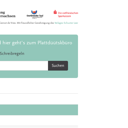
Gernot de Vries. Mit freundlicher Genehmigung des
Verlages Schuster Leer
d hier geht's zum Plattdüütskbüro
Schreibregeln
Suchen