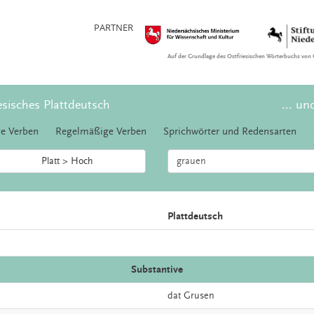
PARTNER
Auf der Grundlage des Ostfriesischen Wörterbuchs von 
esisches Plattdeutsch
... un
e Verben
Regelmäßige Verben
Sprichwörter und Redensarten
Platt > Hoch
Plattdeutsch
Substantive
dat
Grusen