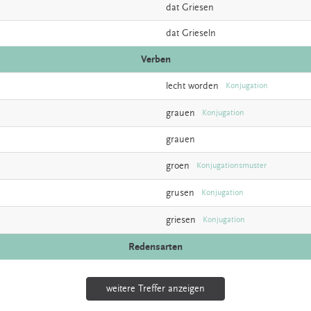
dat
Griesen
dat
Grieseln
Verben
lecht
worden
Konjugation
grauen
Konjugation
grauen
groen
Konjugationsmuster
grusen
Konjugation
griesen
Konjugation
Redensarten
weitere Treffer anzeigen