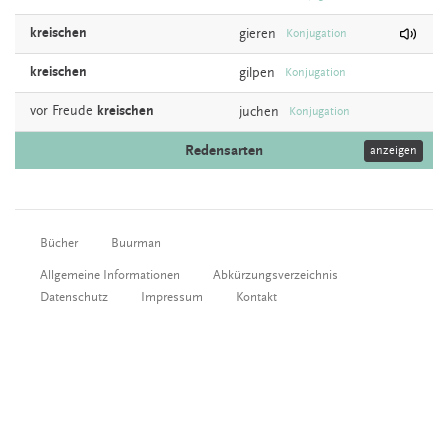
kreischen
gieren
Konjugation
kreischen
gilpen
Konjugation
vor Freude
kreischen
juchen
Konjugation
Redensarten
anzeigen
Bücher
Buurman
Allgemeine Informationen
Abkürzungsverzeichnis
Datenschutz
Impressum
Kontakt