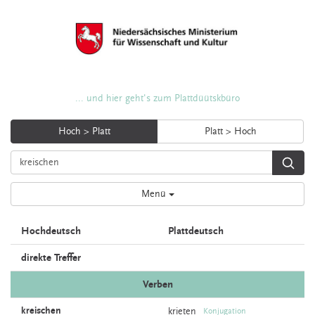
... und hier geht's zum Plattdüütskbüro
Hoch > Platt
Platt > Hoch
Menü
Hochdeutsch
Plattdeutsch
direkte Treffer
Verben
kreischen
krieten
Konjugation