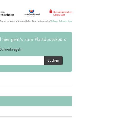
Gernot de Vries. Mit freundlicher Genehmigung des
Verlages Schuster Leer
d hier geht's zum Plattdüütskbüro
Schreibregeln
Suchen