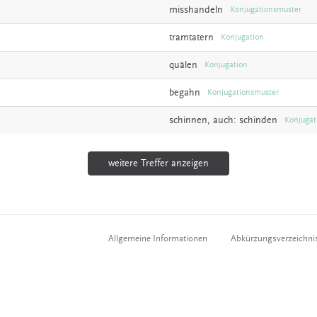
misshandeln
Konjugationsmuster
tramtatern
Konjugation
quälen
Konjugation
begahn
Konjugationsmuster
schinnen,
auch:
schinden
Konjugat
weitere Treffer anzeigen
Allgemeine Informationen
Abkürzungsverzeichni