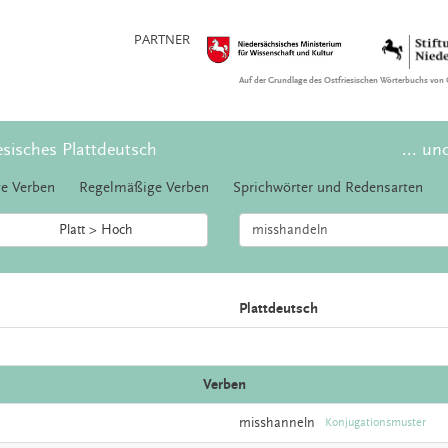
PARTNER
Auf der Grundlage des Ostfriesischen Wörterbuchs von 
esisches Plattdeutsch
... un
e Verben
Regelmäßige Verben
Sprichwörter und Redensarten
Platt > Hoch
Plattdeutsch
Verben
misshanneln
Konjugationsmuster