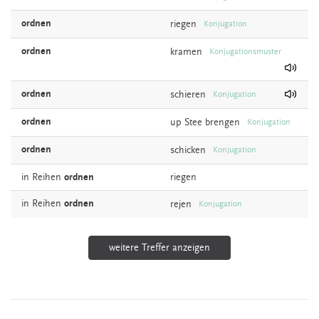
ordnen
riegen
Konjugation
ordnen
kramen
Konjugationsmuster
ordnen
schieren
Konjugation
ordnen
up
Stee
brengen
Konjugation
ordnen
schicken
Konjugation
in Reihen
ordnen
riegen
in Reihen
ordnen
rejen
Konjugation
weitere Treffer anzeigen