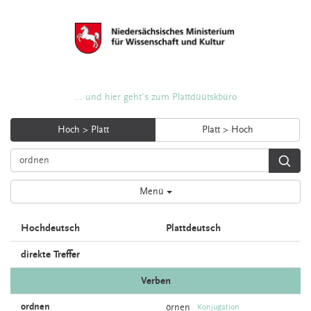
... und hier geht's zum Plattdüütskbüro
Hoch > Platt
Platt > Hoch
Menü
Hochdeutsch
Plattdeutsch
direkte Treffer
Verben
ordnen
örnen
Konjugation