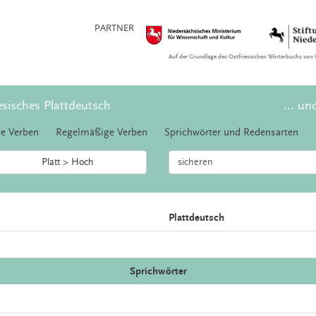
PARTNER
Auf der Grundlage des Ostfriesischen Wörterbuchs von 
esisches Plattdeutsch
... un
e Verben
Regelmäßige Verben
Sprichwörter und Redensarten
Platt > Hoch
Plattdeutsch
Sprichwörter