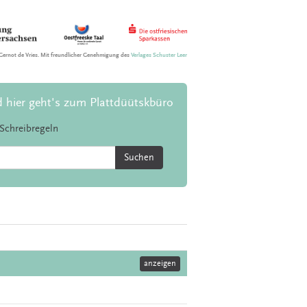
Gernot de Vries. Mit freundlicher Genehmigung des
Verlages Schuster Leer
d hier geht's zum Plattdüütskbüro
Schreibregeln
Suchen
anzeigen