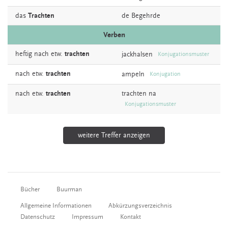
das
Trachten
de
Begehrde
Verben
heftig nach etw.
trachten
jackhalsen
Konjugationsmuster
nach etw.
trachten
ampeln
Konjugation
nach etw.
trachten
trachten
na
Konjugationsmuster
weitere Treffer anzeigen
Bücher
Buurman
Allgemeine Informationen
Abkürzungsverzeichnis
Datenschutz
Impressum
Kontakt