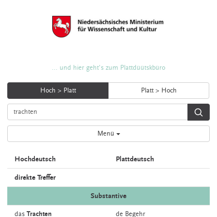
... und hier geht's zum Plattdüütskbüro
Hoch > Platt
Platt > Hoch
Menü
Hochdeutsch
Plattdeutsch
direkte Treffer
Substantive
das
Trachten
de
Begehr