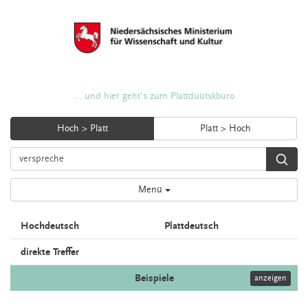
... und hier geht's zum Plattdüütskbüro
Hoch > Platt
Platt > Hoch
Menü
Hochdeutsch
Plattdeutsch
direkte Treffer
Beispiele
anzeigen