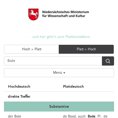
... und hier geht's zum Plattdüütskbüro
Hoch > Platt
Platt > Hoch
Menü
Hochdeutsch
Plattdeutsch
direkte Treffer
Substantive
der
Bote
de
Bood,
auch:
Bode
, Pl.: de