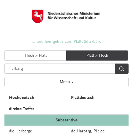
... und hier geht's zum Plattdüütskbüro
Hoch > Platt
Platt > Hoch
Menü
Hochdeutsch
Plattdeutsch
direkte Treffer
Substantive
die
Herberge
de
Harbarg
, Pl.: de