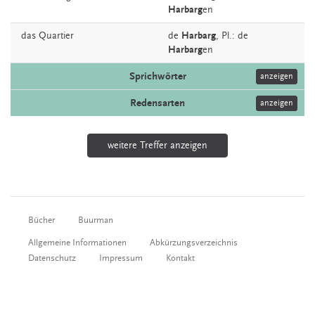
Harbarg
en
das
Quartier
de
Harbarg
, Pl.: de
Harbarg
en
Sprichwörter
anzeigen
Redensarten
anzeigen
weitere Treffer anzeigen
Bücher
Buurman
Allgemeine Informationen
Abkürzungsverzeichnis
Datenschutz
Impressum
Kontakt