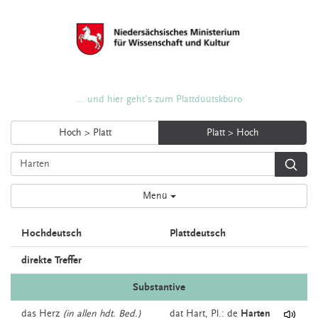
... und hier geht's zum Plattdüütskbüro
Hoch > Platt
Platt > Hoch
Menü
Hochdeutsch
Plattdeutsch
direkte Treffer
Substantive
das
Herz
(in allen hdt. Bed.)
dat
Hart
, Pl.: de
Harten