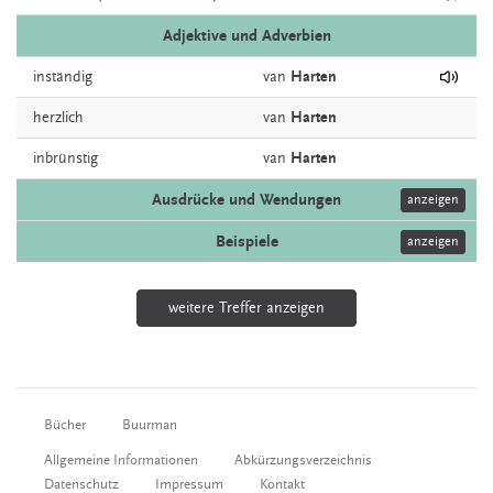
Adjektive und Adverbien
inständig
van
Harten
herzlich
van
Harten
inbrünstig
van
Harten
Ausdrücke und Wendungen
anzeigen
Beispiele
anzeigen
weitere Treffer anzeigen
Bücher
Buurman
Allgemeine Informationen
Abkürzungsverzeichnis
Datenschutz
Impressum
Kontakt