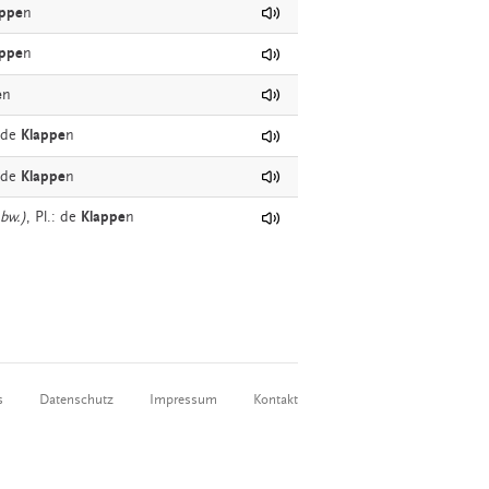
appe
n
appe
n
e
n
: de
Klappe
n
: de
Klappe
n
bw.)
, Pl.: de
Klappe
n
s
Datenschutz
Impressum
Kontakt