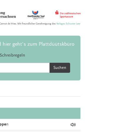
Gernot de Vries. Mit freundlicher Genehmigung des
Verlages Schuster Leer
d hier geht's zum Plattdüütskbüro
Schreibregeln
Suchen
appe
n