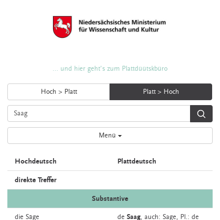
... und hier geht's zum Plattdüütskbüro
Hoch > Platt
Platt > Hoch
Menü
Hochdeutsch
Plattdeutsch
direkte Treffer
Substantive
die
Säge
de
Saag
,
auch:
Sage
, Pl.: de