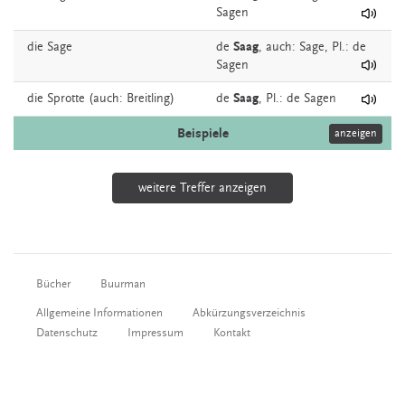
Sagen
die
Sage
de
Saag
,
auch:
Sage
, Pl.: de
Sagen
die
Sprotte
(auch: Breitling)
de
Saag
, Pl.: de Sagen
Beispiele
anzeigen
weitere Treffer anzeigen
Bücher
Buurman
Allgemeine Informationen
Abkürzungsverzeichnis
Datenschutz
Impressum
Kontakt