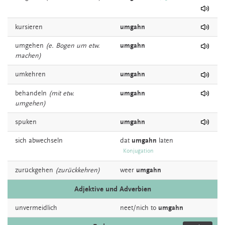
kursieren
umgahn
umgehen
(e. Bogen um etw.
umgahn
machen)
umkehren
umgahn
behandeln
(mit etw.
umgahn
umgehen)
spuken
umgahn
sich
abwechseln
dat
umgahn
laten
Konjugation
zurückgehen
(zurückkehren)
weer
umgahn
Adjektive und Adverbien
unvermeidlich
neet/nich to
umgahn