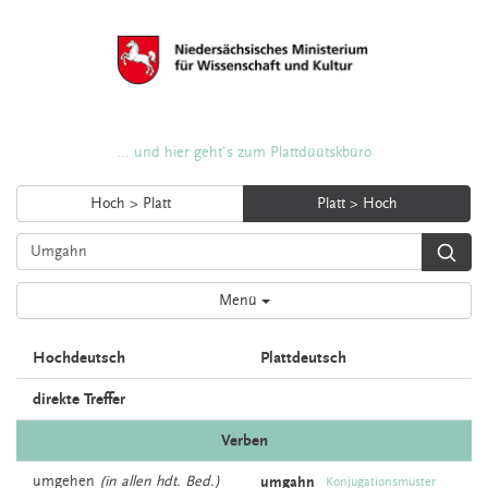
... und hier geht's zum Plattdüütskbüro
Hoch > Platt
Platt > Hoch
Menü
Hochdeutsch
Plattdeutsch
direkte Treffer
Verben
umgehen
(in allen hdt. Bed.)
umgahn
Konjugationsmuster