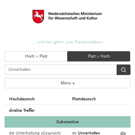
... und hier geht's zum Plattdüütskbüro
Hoch > Platt
Platt > Hoch
Menü
Hochdeutsch
Plattdeutsch
direkte Treffer
Substantive
die
Unterhaltung
(Gespräch)
de
Unnerhollen