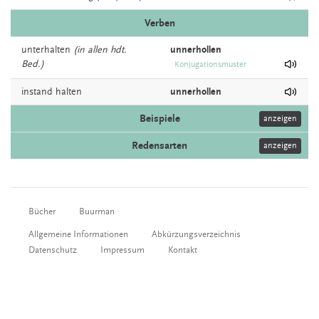
Verben
unterhalten
(in allen hdt.
unnerhollen
Bed.)
Konjugationsmuster
instand
halten
unnerhollen
Beispiele
anzeigen
Redensarten
anzeigen
Bücher
Buurman
Allgemeine Informationen
Abkürzungsverzeichnis
Datenschutz
Impressum
Kontakt