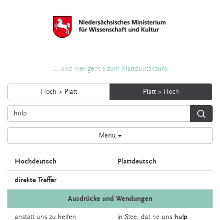
... und hier geht's zum Plattdüütskbüro
Hoch > Platt
Platt > Hoch
Menü
Hochdeutsch
Plattdeutsch
direkte Treffer
Ausdrücke und Wendungen
anstatt
uns
zu
helfen
in
Stee,
dat
he
uns
hulp