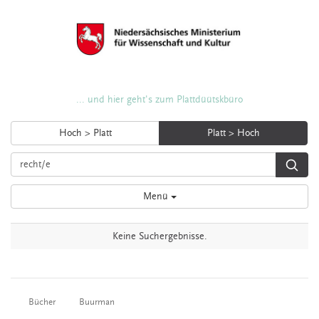
... und hier geht's zum Plattdüütskbüro
Hoch > Platt
Platt > Hoch
Menü
Keine Suchergebnisse.
Bücher
Buurman