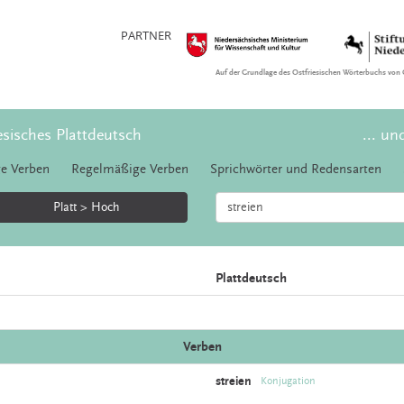
PARTNER
Auf der Grundlage des Ostfriesischen Wörterbuchs von 
esisches Plattdeutsch
... un
e Verben
Regelmäßige Verben
Sprichwörter und Redensarten
Platt > Hoch
Plattdeutsch
Verben
streien
Konjugation