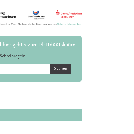
Gernot de Vries. Mit freundlicher Genehmigung des
Verlages Schuster Leer
d hier geht's zum Plattdüütskbüro
Schreibregeln
Suchen