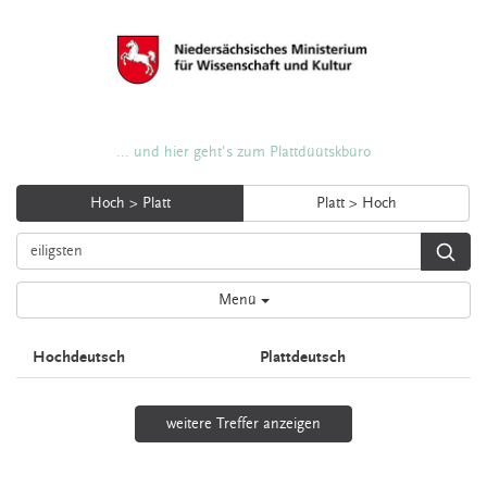
... und hier geht's zum Plattdüütskbüro
Hoch > Platt
Platt > Hoch
Menü
Hochdeutsch
Plattdeutsch
weitere Treffer anzeigen