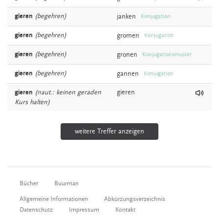
gieren
(begehren)
janken
Konjugation
gieren
(begehren)
gromen
Konjugation
gieren
(begehren)
gronen
Konjugationsmuster
gieren
(begehren)
gannen
Konjugation
gieren
(naut.: keinen geraden
gieren
Kurs halten)
weitere Treffer anzeigen
Bücher
Buurman
Allgemeine Informationen
Abkürzungsverzeichnis
Datenschutz
Impressum
Kontakt