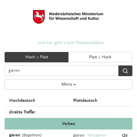
... und hier geht's zum Plattdüütskbüro
Hoch > Platt
Platt > Hoch
Menü
Hochdeutsch
Plattdeutsch
direkte Treffer
Verben
gieren
(begehren)
gieren
Konjugation