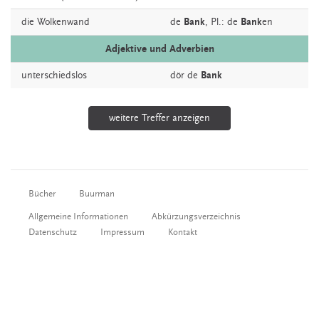
die
Wolkenwand
de
Bank
, Pl.: de
Bank
en
Adjektive und Adverbien
unterschiedslos
dör de
Bank
weitere Treffer anzeigen
Bücher
Buurman
Allgemeine Informationen
Abkürzungsverzeichnis
Datenschutz
Impressum
Kontakt