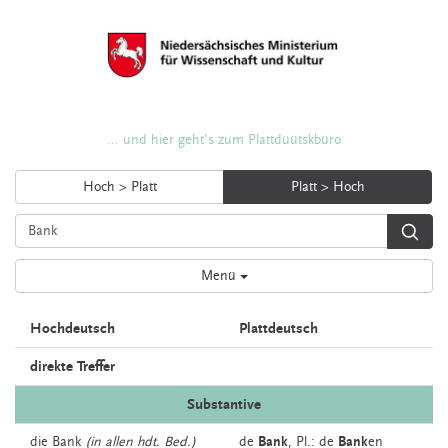
... und hier geht's zum Plattdüütskbüro
Hoch > Platt
Platt > Hoch
Menü
Hochdeutsch
Plattdeutsch
direkte Treffer
Substantive
die
Bank
(in allen hdt. Bed.)
de
Bank
, Pl.: de
Bank
en