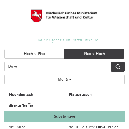
... und hier geht's zum Plattdüütskbüro
Hoch > Platt
Platt > Hoch
Menü
Hochdeutsch
Plattdeutsch
direkte Treffer
Substantive
die
Taube
de
Duuv,
auch:
Duve
, Pl.: de