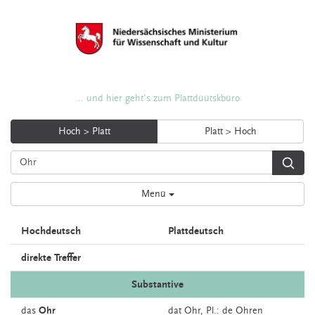
... und hier geht's zum Plattdüütskbüro
Hoch > Platt
Platt > Hoch
Menü
Hochdeutsch
Plattdeutsch
direkte Treffer
Substantive
das
Ohr
dat
Ohr
, Pl.: de Ohren