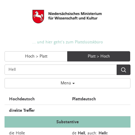
... und hier geht's zum Plattdüütskbüro
Hoch > Platt
Platt > Hoch
Menü
Hochdeutsch
Plattdeutsch
direkte Treffer
Substantive
die
Hölle
de
Hell
,
auch:
Hell
e