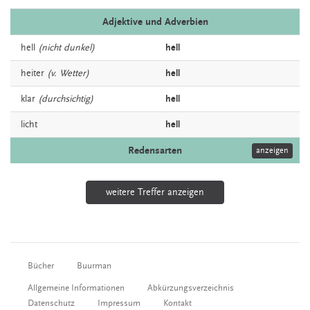
Adjektive und Adverbien
hell
(nicht dunkel)
hell
heiter
(v. Wetter)
hell
klar
(durchsichtig)
hell
licht
hell
Redensarten
anzeigen
weitere Treffer anzeigen
Bücher
Buurman
Allgemeine Informationen
Abkürzungsverzeichnis
Datenschutz
Impressum
Kontakt