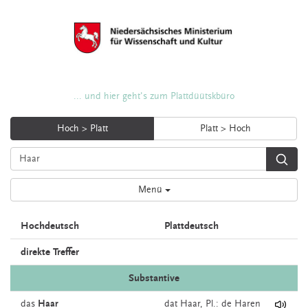
... und hier geht's zum Plattdüütskbüro
Hoch > Platt
Platt > Hoch
Menü
Hochdeutsch
Plattdeutsch
direkte Treffer
Substantive
das
Haar
dat
Haar
, Pl.: de Haren