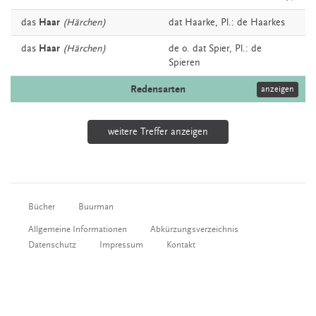
das
Haar
(Härchen)
dat
Haarke
, Pl.: de Haarkes
das
Haar
(Härchen)
de o. dat
Spier
, Pl.: de
Spieren
Redensarten
anzeigen
weitere Treffer anzeigen
Bücher
Buurman
Allgemeine Informationen
Abkürzungsverzeichnis
Datenschutz
Impressum
Kontakt