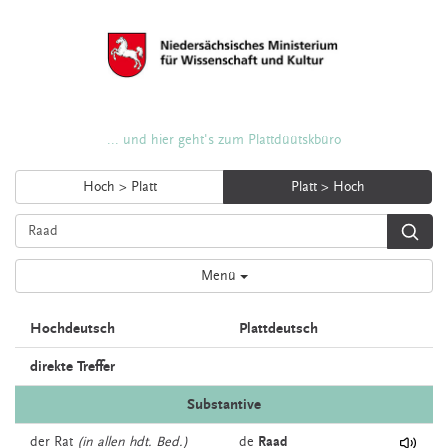
... und hier geht's zum Plattdüütskbüro
Hoch > Platt
Platt > Hoch
Menü
Hochdeutsch
Plattdeutsch
direkte Treffer
Substantive
der
Rat
(in allen hdt. Bed.)
de
Raad