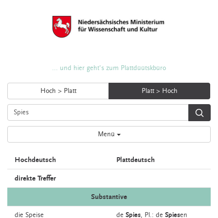
... und hier geht's zum Plattdüütskbüro
Hoch > Platt
Platt > Hoch
Menü
Hochdeutsch
Plattdeutsch
direkte Treffer
Substantive
die
Speise
de
Spies
, Pl.: de
Spies
en