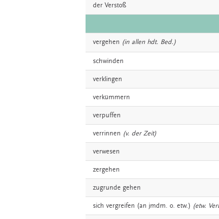
der
Verstoß
vergehen
(in allen hdt. Bed.)
schwinden
verklingen
verkümmern
verpuffen
verrinnen
(v. der Zeit)
verwesen
zergehen
zugrunde
gehen
sich
vergreifen
(an jmdm. o. etw.)
(etw. Ver