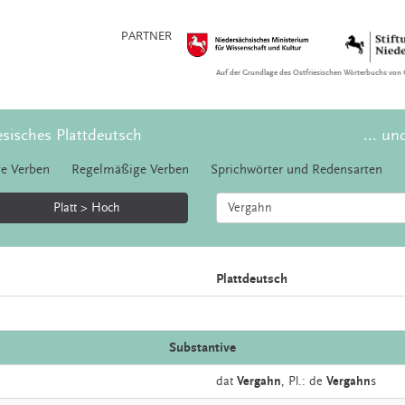
PARTNER
Auf der Grundlage des Ostfriesischen Wörterbuchs von 
esisches Plattdeutsch
... un
e Verben
Regelmäßige Verben
Sprichwörter und Redensarten
Platt > Hoch
Plattdeutsch
Substantive
dat
Vergahn
, Pl.: de
Vergahn
s