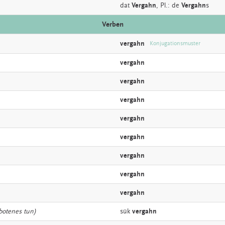
dat
Vergahn
, Pl.: de
Vergahn
s
Verben
vergahn
Konjugationsmuster
vergahn
vergahn
vergahn
vergahn
vergahn
vergahn
vergahn
vergahn
botenes tun)
sük
vergahn