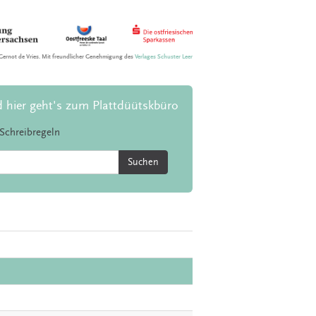
Gernot de Vries. Mit freundlicher Genehmigung des
Verlages Schuster Leer
d hier geht's zum Plattdüütskbüro
Schreibregeln
Suchen