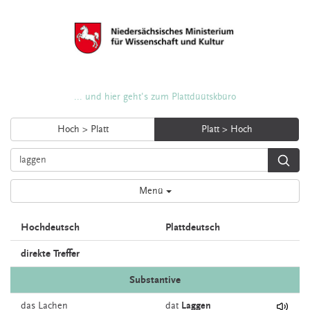
... und hier geht's zum Plattdüütskbüro
Hoch > Platt
Platt > Hoch
Menü
Hochdeutsch
Plattdeutsch
direkte Treffer
Substantive
das
Lachen
dat
Laggen