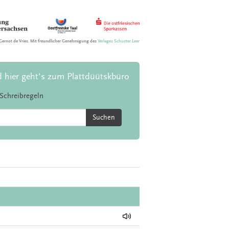
Gernot de Vries. Mit freundlicher Genehmigung des
Verlages Schuster Leer
d hier geht's zum Plattdüütskbüro
Schreibregeln
Suchen