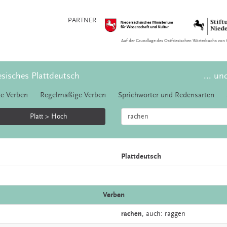
PARTNER
Auf der Grundlage des Ostfriesischen Wörterbuchs von 
esisches Plattdeutsch
... un
e Verben
Regelmäßige Verben
Sprichwörter und Redensarten
Platt > Hoch
Plattdeutsch
Verben
rachen
,
auch:
raggen