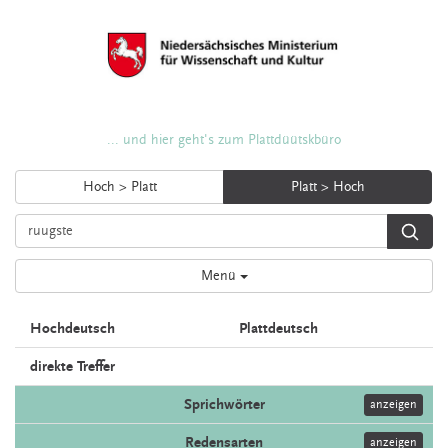
... und hier geht's zum Plattdüütskbüro
Hoch > Platt
Platt > Hoch
Menü
Hochdeutsch
Plattdeutsch
direkte Treffer
Sprichwörter
anzeigen
Redensarten
anzeigen