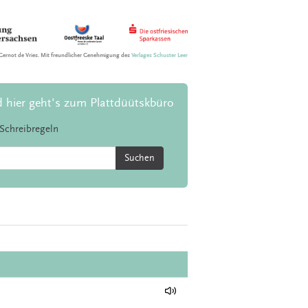
Gernot de Vries. Mit freundlicher Genehmigung des
Verlages Schuster Leer
d hier geht's zum Plattdüütskbüro
Schreibregeln
Suchen