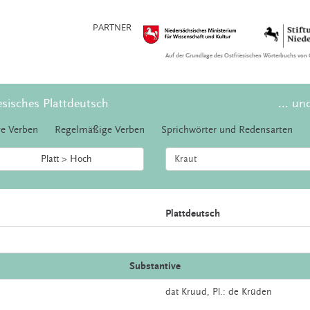
PARTNER
Auf der Grundlage des Ostfriesischen Wörterbuchs von 
esisches Plattdeutsch
... un
e Verben
Regelmäßige Verben
Sprichwörter und Redensarten
Platt > Hoch
Plattdeutsch
Substantive
dat
Kruud
, Pl.: de Krüden