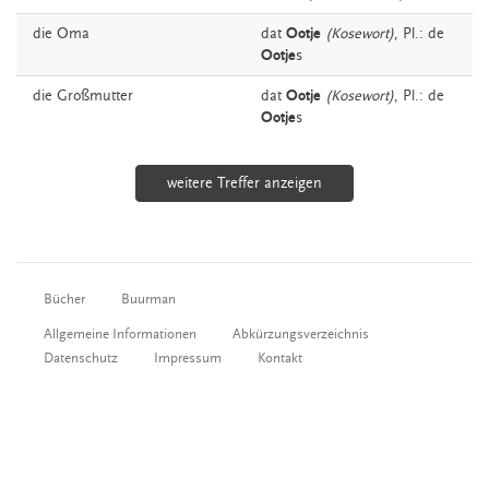
die
Oma
dat
Ootje
(Kosewort)
, Pl.: de
Ootje
s
die
Großmutter
dat
Ootje
(Kosewort)
, Pl.: de
Ootje
s
weitere Treffer anzeigen
Bücher
Buurman
Allgemeine Informationen
Abkürzungsverzeichnis
Datenschutz
Impressum
Kontakt