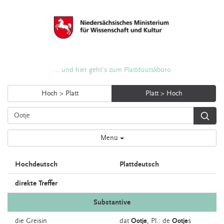
... und hier geht's zum Plattdüütskbüro
Hoch > Platt
Platt > Hoch
Menü
Hochdeutsch
Plattdeutsch
direkte Treffer
Substantive
die
Greisin
dat
Ootje
, Pl.: de
Ootje
s