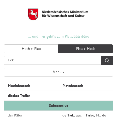
... und hier geht's zum Plattdüütskbüro
Hoch > Platt
Platt > Hoch
Menü
Hochdeutsch
Plattdeutsch
direkte Treffer
Substantive
der
Käfer
de
Tiek
,
auch:
Tiek
e
, Pl.: de