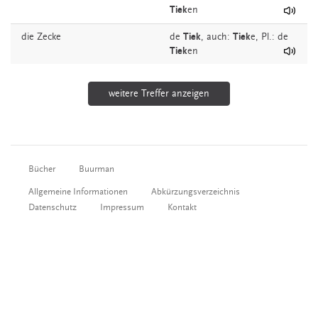
Tiek
en
die
Zecke
de
Tiek
,
auch:
Tiek
e
, Pl.: de
Tiek
en
weitere Treffer anzeigen
Bücher
Buurman
Allgemeine Informationen
Abkürzungsverzeichnis
Datenschutz
Impressum
Kontakt