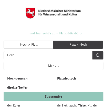
... und hier geht's zum Plattdüütskbüro
Hoch > Platt
Platt > Hoch
Menü
Hochdeutsch
Plattdeutsch
direkte Treffer
Substantive
der
Käfer
de
Tiek,
auch:
Tieke
, Pl.: de