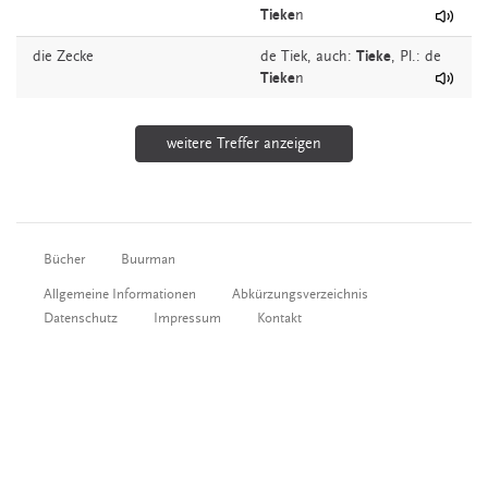
Tieke
n
die
Zecke
de
Tiek,
auch:
Tieke
, Pl.: de
Tieke
n
weitere Treffer anzeigen
Bücher
Buurman
Allgemeine Informationen
Abkürzungsverzeichnis
Datenschutz
Impressum
Kontakt