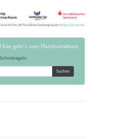
Gernot de Vries. Mit freundlicher Genehmigung des
Verlages Schuster Leer
d hier geht's zum Plattdüütskbüro
Schreibregeln
Suchen