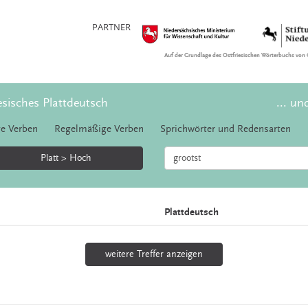
PARTNER
Auf der Grundlage des Ostfriesischen Wörterbuchs von 
esisches Plattdeutsch
... un
e Verben
Regelmäßige Verben
Sprichwörter und Redensarten
Platt > Hoch
Plattdeutsch
weitere Treffer anzeigen