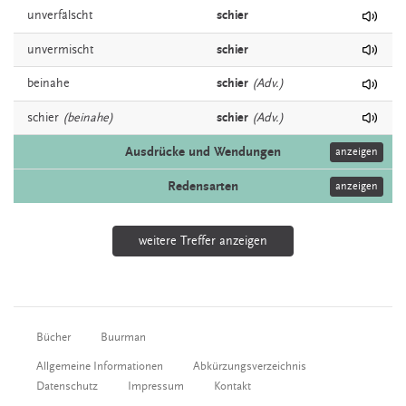
unverfälscht
schier
unvermischt
schier
beinahe
schier
(Adv.)
schier
(beinahe)
schier
(Adv.)
Ausdrücke und Wendungen
anzeigen
Redensarten
anzeigen
weitere Treffer anzeigen
Bücher
Buurman
Allgemeine Informationen
Abkürzungsverzeichnis
Datenschutz
Impressum
Kontakt