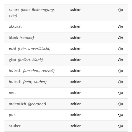
schier
(ohne Beimengung,
schier
rein)
akkurat
schier
blank
(sauber)
schier
echt
(rein, unverfälscht)
schier
glatt
(poliert, blank)
schier
hübsch
(ansehnl., reizvoll)
schier
hübsch
(nett, sauber)
schier
nett
schier
ordentlich
(geordnet)
schier
pur
schier
sauber
schier