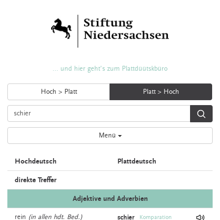
... und hier geht's zum Plattdüütskbüro
Hoch > Platt
Platt > Hoch
Menü
Hochdeutsch
Plattdeutsch
direkte Treffer
Adjektive und Adverbien
rein
(in allen hdt. Bed.)
schier
Komparation