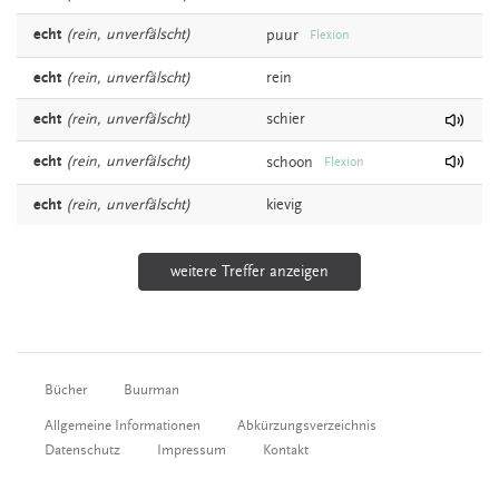
echt
(rein, unverfälscht)
puur
Flexion
echt
(rein, unverfälscht)
rein
echt
(rein, unverfälscht)
schier
echt
(rein, unverfälscht)
schoon
Flexion
echt
(rein, unverfälscht)
kievig
weitere Treffer anzeigen
Bücher
Buurman
Allgemeine Informationen
Abkürzungsverzeichnis
Datenschutz
Impressum
Kontakt