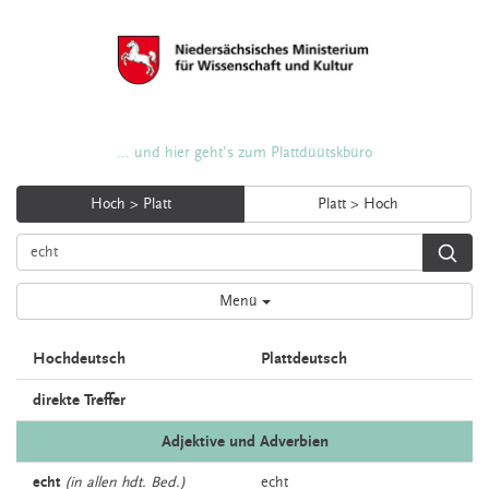
... und hier geht's zum Plattdüütskbüro
Hoch > Platt
Platt > Hoch
Menü
Hochdeutsch
Plattdeutsch
direkte Treffer
Adjektive und Adverbien
echt
(in allen hdt. Bed.)
echt