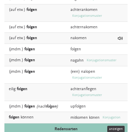
(auf etw.)
folgen
achterankomen
Konjugationsmuster
(auf etw.)
folgen
achternakomen
(auf etw.)
folgen
nakomen
(jmdm.)
folgen
folgen
(jmdm.)
folgen
nagahn
Konjugationsmuster
(jmdm.)
folgen
(een)
nalopen
Konjugationsmuster
eilig
folgen
achteranflegen
Konjugationsmuster
(jmdm.)
folgen
(nach
folgen
)
upfolgen
folgen
können
mitkomen
könen
Konjugation
Redensarten
anzeigen