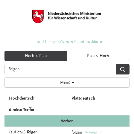
... und hier geht's zum Plattdüütskbüro
Hoch > Platt
Platt > Hoch
Menü
Hochdeutsch
Plattdeutsch
direkte Treffer
Verben
(auf etw.)
folgen
folgen
Konjugation