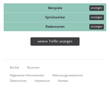
Beispiele
anzeigen
Sprichwörter
anzeigen
Redensarten
anzeigen
weitere Treffer anzeigen
Bücher
Buurman
Allgemeine Informationen
Abkürzungsverzeichnis
Datenschutz
Impressum
Kontakt