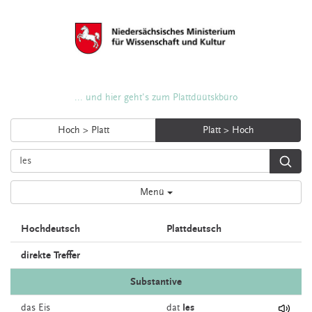
... und hier geht's zum Plattdüütskbüro
Hoch > Platt
Platt > Hoch
Menü
Hochdeutsch
Plattdeutsch
direkte Treffer
Substantive
das
Eis
dat
Ies