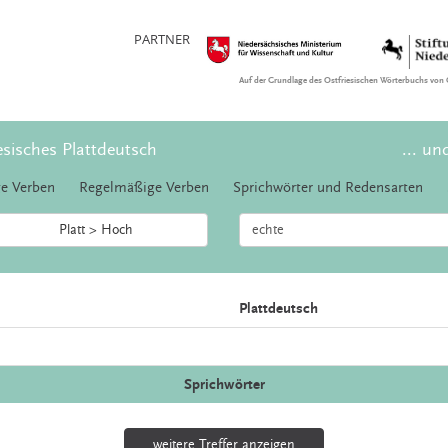
PARTNER
Auf der Grundlage des Ostfriesischen Wörterbuchs von 
esisches Plattdeutsch
... un
e Verben
Regelmäßige Verben
Sprichwörter und Redensarten
Platt > Hoch
Plattdeutsch
Sprichwörter
weitere Treffer anzeigen