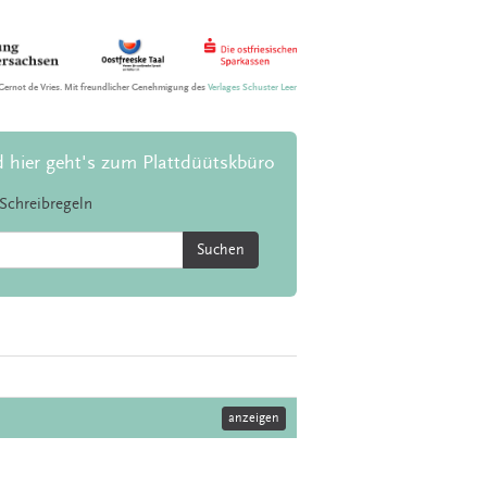
Gernot de Vries. Mit freundlicher Genehmigung des
Verlages Schuster Leer
d hier geht's zum Plattdüütskbüro
Schreibregeln
Suchen
anzeigen