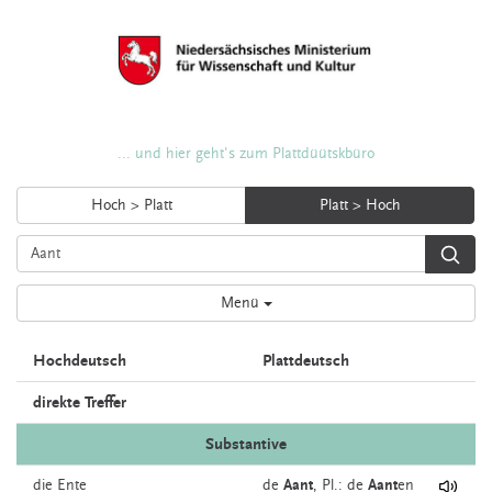
... und hier geht's zum Plattdüütskbüro
Hoch > Platt
Platt > Hoch
Menü
Hochdeutsch
Plattdeutsch
direkte Treffer
Substantive
die
Ente
de
Aant
, Pl.: de
Aant
en