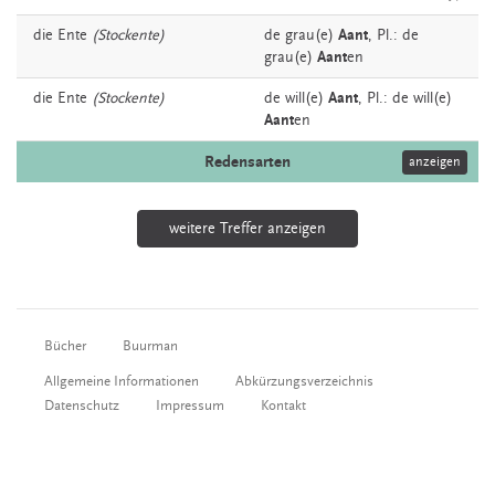
die
Ente
(Stockente)
de grau(e)
Aant
, Pl.: de
grau(e)
Aant
en
die
Ente
(Stockente)
de will(e)
Aant
, Pl.: de will(e)
Aant
en
Redensarten
anzeigen
weitere Treffer anzeigen
Bücher
Buurman
Allgemeine Informationen
Abkürzungsverzeichnis
Datenschutz
Impressum
Kontakt