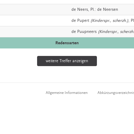
de
Neers
, Pl.: de Neersen
de
Pupert
(Kinderspr., scherzh.)
, P
de
Puupneers
(Kinderspr., scherzh
Redensarten
weitere Treffer anzeigen
Allgemeine Informationen
Abkürzungsverzeichni