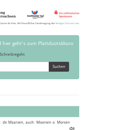
Gernot de Vries. Mit freundlicher Genehmigung des
Verlages Schuster Leer
d hier geht's zum Plattdüütskbüro
Schreibregeln
Suchen
l.: de Maarsen, auch: Moorsen o. Morsen