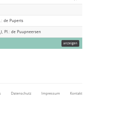
l.: de Puperts
.)
, Pl.: de Puupneersen
anzeigen
s
Datenschutz
Impressum
Kontakt