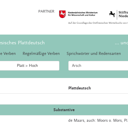
PARTNER
Auf der Grundlage des Ostfriesischen Wörterbuchs von 
esisches Plattdeutsch
... un
e Verben
Regelmäßige Verben
Sprichwörter und Redensarten
Platt > Hoch
Plattdeutsch
Substantive
de
Maars,
auch:
Moors
o.
Mors
, P