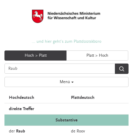
... und hier geht's zum Plattdüütskbüro
Hoch > Platt
Platt > Hoch
Menü
Hochdeutsch
Plattdeutsch
direkte Treffer
Substantive
der
Raub
de
Roov