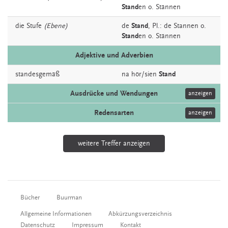
Stand
en o. Stännen
die
Stufe
(Ebene)
de
Stand
, Pl.: de Stannen o.
Stand
en o. Stännen
Adjektive und Adverbien
standesgemäß
na hör/sien
Stand
Ausdrücke und Wendungen
anzeigen
Redensarten
anzeigen
weitere Treffer anzeigen
Bücher
Buurman
Allgemeine Informationen
Abkürzungsverzeichnis
Datenschutz
Impressum
Kontakt