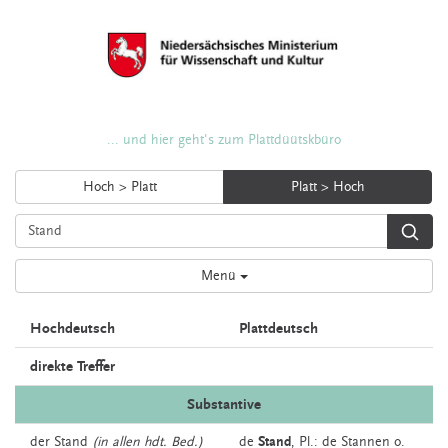
... und hier geht's zum Plattdüütskbüro
Hoch > Platt
Platt > Hoch
Menü
Hochdeutsch
Plattdeutsch
direkte Treffer
Substantive
der
Stand
(in allen hdt. Bed.)
de
Stand
, Pl.: de Stannen o.