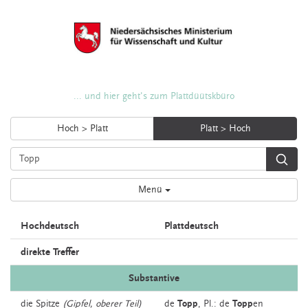
... und hier geht's zum Plattdüütskbüro
Hoch > Platt
Platt > Hoch
Menü
Hochdeutsch
Plattdeutsch
direkte Treffer
Substantive
die
Spitze
(Gipfel, oberer Teil)
de
Topp
, Pl.: de
Topp
en