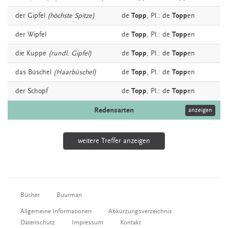
der
Gipfel
(höchste Spitze)
de
Topp
, Pl.: de
Topp
en
der
Wipfel
de
Topp
, Pl.: de
Topp
en
die
Kuppe
(rundl. Gipfel)
de
Topp
, Pl.: de
Topp
en
das
Büschel
(Haarbüschel)
de
Topp
, Pl.: de
Topp
en
der
Schopf
de
Topp
, Pl.: de
Topp
en
Redensarten
anzeigen
weitere Treffer anzeigen
Bücher
Buurman
Allgemeine Informationen
Abkürzungsverzeichnis
Datenschutz
Impressum
Kontakt