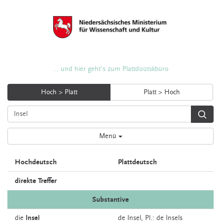
... und hier geht's zum Plattdüütskbüro
Hoch > Platt
Platt > Hoch
Menü
Hochdeutsch
Plattdeutsch
direkte Treffer
Substantive
die
Insel
de
Insel
, Pl.: de Insels